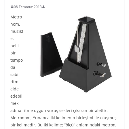
08 Temmuz 2013
Metro
nom,
müzikt
e,
belli
bir
tempo
da
sabit
ritm
elde
edebil
mek
adına ritme uygun vuruş sesleri çıkaran bir alettir.
Metronom, Yunanca iki kelimenin birleşimi ile oluşmuş
bir kelimedir. Bu iki kelime; “ölçü” anlamındaki metron,