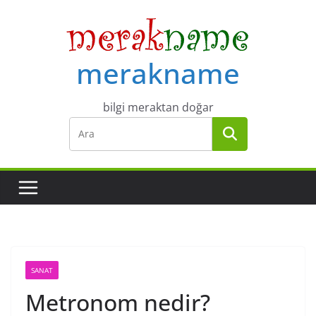
Skip
to
content
merakname
bilgi meraktan doğar
SANAT
Metronom nedir?