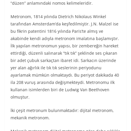
“düzen” anlamındaki nomos kelimeleridir.
Metronom, 1814 yılında Dietrich Nikolaus Winkel
tarafından Amsterdam’da keşfedilmiştir. J.N. Malzel ise
bu fikrin patentini 1816 yılında Paris’te almış ve
akabinde kendi adıyla metronom imalatına başlamıştır.
İlk yapılan metronomun yapısı, bir zembereğin hareket
ettirdiği, düzenli salınarak “tık tık” şeklinde ses çıkaran
bir adet çubuk sarkaçtan ibaret idi. Sarkacın üzerinde
yer alan ağırlık ile tık tık seslerinin periyodunu
ayarlamak mümkün olmaktaydı. Bu periyot dakikada 40
ila 208 vuruş arasında değişmekteydi. Metronomu ilk
kullanan isimlerden biri de Ludwig Van Beethoven
olmuştur.
İki çeşit metronum bulunmaktadır: dijital metronom,
mekanik metronom.