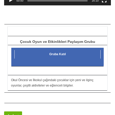
00:00
16:10
t
ı
c
ı
Çocuk Oyun ve Etkinlikleri Paylaşım Grubu
Gruba Katıl
Okul Öncesi ve İlkokul çağındaki çocuklar için yeni ve ilginç
oyunlar, çeşitli aktiviteler ve eğlenceli bilgiler.