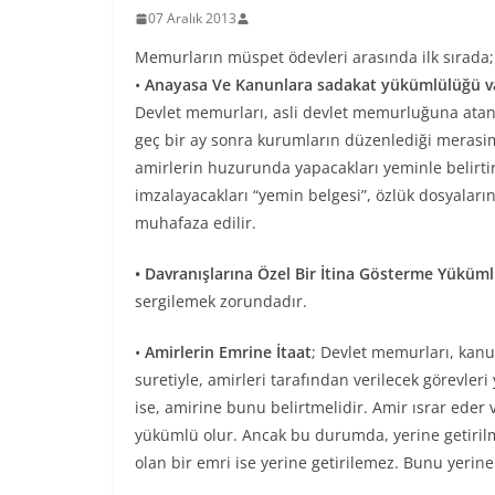
07 Aralık 2013
Memurların müspet ödevleri arasında ilk sırada;
•
Anayasa Ve Kanunlara sadakat yükümlülüğü v
Devlet memurları, asli devlet memurluğuna ata
geç bir ay sonra kurumların düzenlediği merasiml
amirlerin huzurunda yapacakları yeminle belirtir
imzalayacakları “yemin belgesi”, özlük dosyaları
muhafaza edilir.
• Davranışlarına Özel Bir İtina Gösterme Yüküm
sergilemek zorundadır.
•
Amirlerin Emrine İtaat
; Devlet memurları, kanu
suretiyle, amirleri tarafından verilecek görevler
ise, amirine bunu belirtmelidir. Amir ısrar ede
yükümlü olur. Ancak bu durumda, yerine getiril
olan bir emri ise yerine getirilemez. Bunu yeri