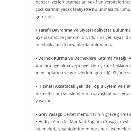
benzeri yerleri açamazlar, vakıf üniversitelerin
çocuklarının yasak faaliyette bulunması durumu
gereklidir.
• Taraflı Davranma Ve Siyasi Faaliyette Bulunma
üye olamaz. Hiçbir din, dil, ırk, cinsiyet, siyasi
ideolojik amaçlı beyanlarda bulunamaz.
• Dernek Kurma Ve Derneklere Katılma Yasağı
; 
bunlara üye olma veya üyelikten çıkma hakkına sah
mensuplarına ve görevlerinin gerektiği ölçüde s
• Hizmeti Aksatacak Şekilde Toplu Eylem Ve Ha
hizmetlerinin ve işlemlerinin yavaşlatılması v
yasaktır.
•
Grev Yasağı
; Devlet memurlarının greve girmeler
• Hediye Alma Ve Menfaat Sağlama Yasağı; devle
istemeleri, iş sahiplerinden borç para istemeleri,