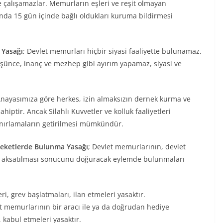
de çalışamazlar. Memurların eşleri ve reşit olmayan
nda 15 gün içinde bağlı oldukları kuruma bildirmesi
 Yasağı
; Devlet memurları hiçbir siyasi faaliyette bulunamaz,
 düşünce, inanç ve mezhep gibi ayırım yapamaz, siyasi ve
Anayasımıza göre herkes, izin almaksızın dernek kurma ve
iptir. Ancak Silahlı Kuvvetler ve kolluk faaliyetleri
ınırlamaların getirilmesi mümkündür.
reketlerde Bulunma Yasağı
; Devlet memurlarının, devlet
eya aksatılması sonucunu doğuracak eylemde bulunmaları
i, grev başlatmaları, ilan etmeleri yasaktır.
t memurlarının bir aracı ile ya da doğrudan hediye
 kabul etmeleri yasaktır.