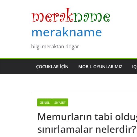
Skip
to
content
merakname
bilgi meraktan doğar
ÇOCUKLAR IÇIN
MOBIL OYUNLARIMIZ
IQ
GENEL
SIYASET
Memurların tabi oldu
sınırlamalar nelerdir?