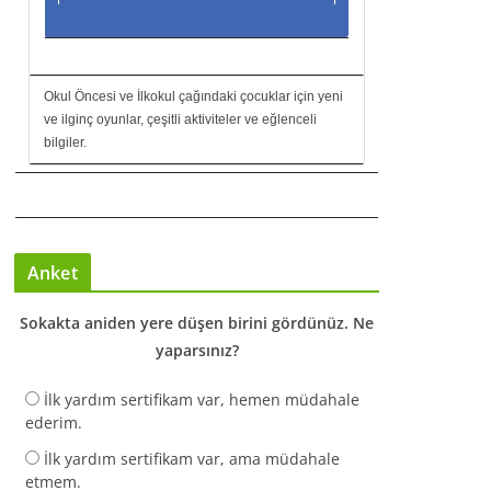
Okul Öncesi ve İlkokul çağındaki çocuklar için yeni
ve ilginç oyunlar, çeşitli aktiviteler ve eğlenceli
bilgiler.
Anket
Sokakta aniden yere düşen birini gördünüz. Ne
yaparsınız?
İlk yardım sertifikam var, hemen müdahale
ederim.
İlk yardım sertifikam var, ama müdahale
etmem.