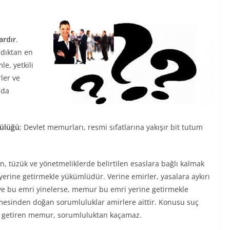
ardır
.
ndıktan en
e, yetkili
ler ve
nda
lülüğü
; Devlet memurları, resmi sıfatlarına yakışır bit tutum
n, tüzük ve yönetmeliklerde belirtilen esaslara bağlı kalmak
i yerine getirmekle yükümlüdür. Verine emirler, yasalara aykırı
r ve bu emri yinelerse, memur bu emri yerine getirmekle
mesinden doğan sorumluluklar amirlere aittir. Konusu suç
ne getiren memur, sorumluluktan kaçamaz.