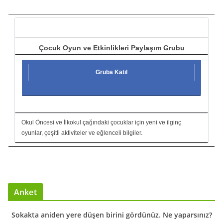
c
ı
Çocuk Oyun ve Etkinlikleri Paylaşım Grubu
Gruba Katıl
Okul Öncesi ve İlkokul çağındaki çocuklar için yeni ve ilginç
oyunlar, çeşitli aktiviteler ve eğlenceli bilgiler.
Anket
Sokakta aniden yere düşen birini gördünüz. Ne yaparsınız?