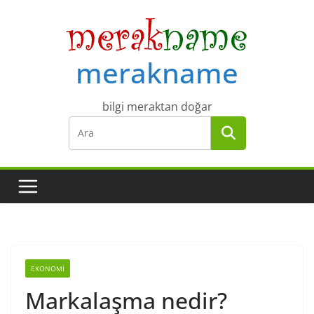
Skip
to
content
merakname
bilgi meraktan doğar
EKONOMI
Markalaşma nedir?