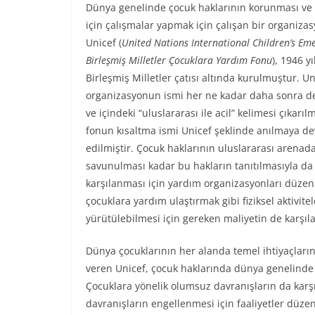
Dünya genelinde çocuk haklarının korunması v
için çalışmalar yapmak için çalışan bir organiza
Unicef (
United Nations International Children’s Em
Birleşmiş Milletler Çocuklara Yardım Fonu
), 1946 y
Birleşmiş Milletler çatısı altında kurulmuştur. Un
organizasyonun ismi her ne kadar daha sonra de
ve içindeki “uluslararası ile acil” kelimesi çıkarıl
fonun kısaltma ismi Unicef şeklinde anılmaya d
edilmiştir. Çocuk haklarının uluslararası arenad
savunulması kadar bu hakların tanıtılmasıyla da 
karşılanması için yardım organizasyonları düze
çocuklara yardım ulaştırmak gibi fiziksel aktivite
yürütülebilmesi için gereken maliyetin de karşıl
Dünya çocuklarının her alanda temel ihtiyaçları
veren Unicef, çocuk haklarında dünya genelinde “
Çocuklara yönelik olumsuz davranışların da karşı
davranışların engellenmesi için faaliyetler düzen