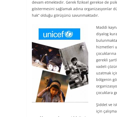
devam etmektedir. Gerek fiziksel gerekse de psiko
göstermesini sağlamak adına organizasyonlar dü
hak” olduğu görüşünü savunmaktadır.
Maddi kaynak
diyalog kura
bulunmaktad
hizmetleri u
çocuklarına
gerekli şar
vadeli çözü
uzatmak içi
bölgenin gö
organizasyon
çocuklara g
Şiddet ve i
için çalışm