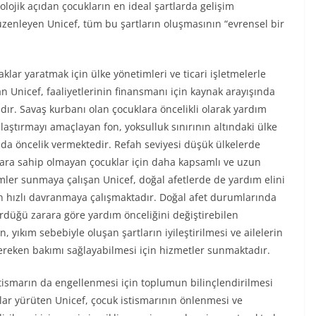
lojik açıdan çocukların en ideal şartlarda gelişim
zenleyen Unicef, tüm bu şartların oluşmasının “evrensel bir
lar yaratmak için ülke yönetimleri ve ticari işletmelerle
n Unicef, faaliyetlerinin finansmanı için kaynak arayışında
ır. Savaş kurbanı olan çocuklara öncelikli olarak yardım
laştırmayı amaçlayan fon, yoksulluk sınırının altındaki ülke
 da öncelik vermektedir. Refah seviyesi düşük ülkelerde
tlara sahip olmayan çocuklar için daha kapsamlı ve uzun
mler sunmaya çalışan Unicef, doğal afetlerde de yardım elini
n hızlı davranmaya çalışmaktadır. Doğal afet durumlarında
rdüğü zarara göre yardım önceliğini değiştirebilen
, yıkım sebebiyle oluşan şartların iyileştirilmesi ve ailelerin
ereken bakımı sağlayabilmesi için hizmetler sunmaktadır.
stismarın da engellenmesi için toplumun bilinçlendirilmesi
alar yürüten Unicef, çocuk istismarının önlenmesi ve