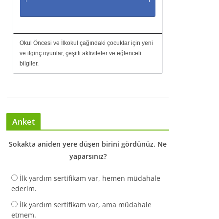
Okul Öncesi ve İlkokul çağındaki çocuklar için yeni
ve ilginç oyunlar, çeşitli aktiviteler ve eğlenceli
bilgiler.
Anket
Sokakta aniden yere düşen birini gördünüz. Ne
yaparsınız?
İlk yardım sertifikam var, hemen müdahale
ederim.
İlk yardım sertifikam var, ama müdahale
etmem.