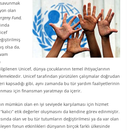
e savunmak
syon olan
ergeny Fund,
ılında
icef
ğiştirilmiş
mış olsa da,
evam
a
ilgilenen Unicef, dünya çocuklarının temel ihtiyaçlarının
nlemektedir. Unicef tarafından yürütülen çalışmalar doğrudan
leri kapsadığı gibi, aynı zamanda bu tür yardım faaliyetlerinin
anması için finansman yaratmayı da içerir.
nın mümkün olan en iyi seviyede karşılaması için hizmet
kalıcı” etik değerler oluşmasını da kendine görev edinmiştir.
sında olan ve bu tür tutumların değiştirilmesi ya da var olan
leyen fonun etkinlikleri dünyanın birçok farklı ülkesinde