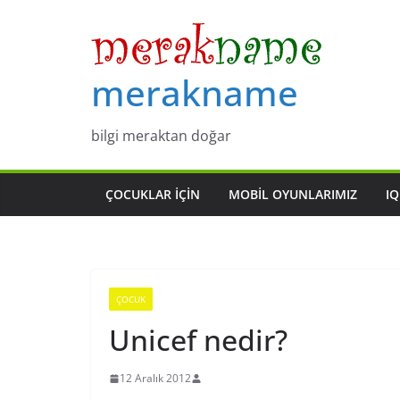
Skip
to
content
merakname
bilgi meraktan doğar
ÇOCUKLAR IÇIN
MOBIL OYUNLARIMIZ
IQ
ÇOCUK
Unicef nedir?
12 Aralık 2012