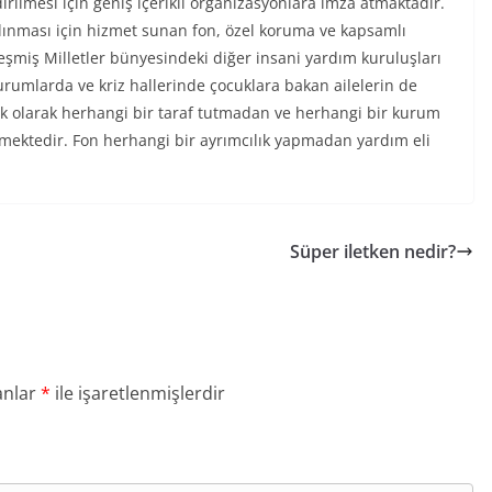
ilmesi için geniş içerikli organizasyonlara imza atmaktadır.
lınması için hizmet sunan fon, özel koruma ve kapsamlı
leşmiş Milletler bünyesindeki diğer insani yardım kuruluşları
durumlarda ve kriz hallerinde çocuklara bakan ailelerin de
tik olarak herhangi bir taraf tutmadan ve herhangi bir kurum
mektedir. Fon herhangi bir ayrımcılık yapmadan yardım eli
Süper iletken nedir?
anlar
*
ile işaretlenmişlerdir