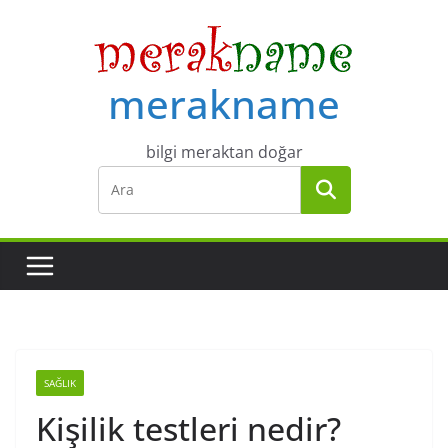
Skip
to
content
merakname
bilgi meraktan doğar
SAĞLIK
Kişilik testleri nedir?