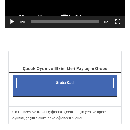
y
n
a
00:00
16:10
t
ı
c
ı
Çocuk Oyun ve Etkinlikleri Paylaşım Grubu
Gruba Katıl
Okul Öncesi ve İlkokul çağındaki çocuklar için yeni ve ilginç
oyunlar, çeşitli aktiviteler ve eğlenceli bilgiler.