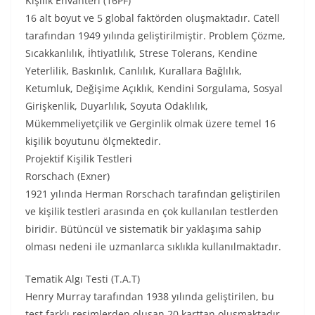
Kişilik Envanteri (16PF)
16 alt boyut ve 5 global faktörden oluşmaktadır. Catell
tarafından 1949 yılında geliştirilmiştir. Problem Çözme,
Sıcakkanlılık, İhtiyatlılık, Strese Tolerans, Kendine
Yeterlilik, Baskınlık, Canlılık, Kurallara Bağlılık,
Ketumluk, Değişime Açıklık, Kendini Sorgulama, Sosyal
Girişkenlik, Duyarlılık, Soyuta Odaklılık,
Mükemmeliyetçilik ve Gerginlik olmak üzere temel 16
kişilik boyutunu ölçmektedir.
Projektif Kişilik Testleri
Rorschach (Exner)
1921 yılında Herman Rorschach tarafından geliştirilen
ve kişilik testleri arasında en çok kullanılan testlerden
biridir. Bütüncül ve sistematik bir yaklaşıma sahip
olması nedeni ile uzmanlarca sıklıkla kullanılmaktadır.
Tematik Algı Testi (T.A.T)
Henry Murray tarafından 1938 yılında geliştirilen, bu
test farklı resimlerden oluşan 20 karttan oluşmaktadır.