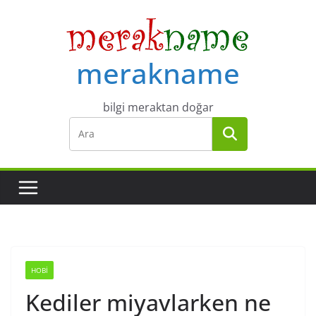
Skip
to
content
merakname
bilgi meraktan doğar
HOBI
Kediler miyavlarken ne