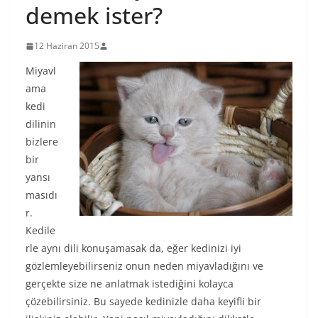
demek ister?
12 Haziran 2015
Miyavl
ama
kedi
dilinin
bizlere
bir
yansı
masıdı
r.
Kedile
rle aynı dili konuşamasak da, eğer kedinizi iyi
gözlemleyebilirseniz onun neden miyavladığını ve
gerçekte size ne anlatmak istediğini kolayca
çözebilirsiniz. Bu sayede kedinizle daha keyifli bir