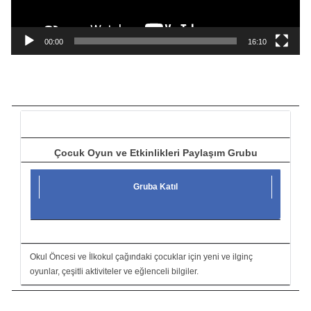
y
n
a
00:00
16:10
t
ı
c
ı
Çocuk Oyun ve Etkinlikleri Paylaşım Grubu
Gruba Katıl
Okul Öncesi ve İlkokul çağındaki çocuklar için yeni ve ilginç
oyunlar, çeşitli aktiviteler ve eğlenceli bilgiler.