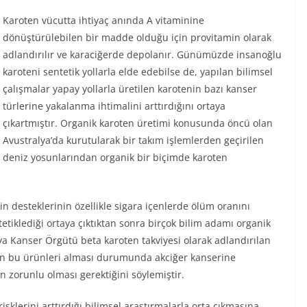
Karoten vücutta ihtiyaç anında A vitaminine
dönüştürülebilen bir madde olduğu için provitamin olarak
adlandırılır ve karaciğerde depolanır. Günümüzde insanoğlu
karoteni sentetik yollarla elde edebilse de, yapılan bilimsel
çalışmalar yapay yollarla üretilen karotenin bazı kanser
türlerine yakalanma ihtimalini arttırdığını ortaya
çıkartmıştır. Organik karoten üretimi konusunda öncü olan
Avustralya’da kurutularak bir takım işlemlerden geçirilen
deniz yosunlarından organik bir biçimde karoten
in desteklerinin özellikle sigara içenlerde ölüm oranını
 tetiklediği ortaya çıktıktan sonra birçok bilim adamı organik
ya Kanser Örgütü beta karoten takviyesi olarak adlandırılan
rin bu ürünleri alması durumunda akciğer kanserine
n zorunlu olması gerektiğini söylemiştir.
sklerini arttırdığı bilimsel araştırmalarla orta çıkmasına