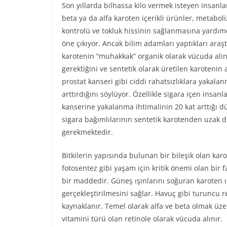
Son yıllarda bilhassa kilo vermek isteyen insanl
beta ya da alfa karoten içerikli ürünler, metabol
kontrolü ve tokluk hissinin sağlanmasına yardım
öne çıkıyor. Ancak bilim adamları yaptıkları araş
karotenin “muhakkak” organik olarak vücuda alı
gerektiğini ve sentetik olarak üretilen karotenin 
prostat kanseri gibi ciddi rahatsızlıklara yakala
arttırdığını söylüyor. Özellikle sigara içen insanl
kanserine yakalanma ihtimalinin 20 kat arttığı 
sigara bağımlılarının sentetik karotenden uzak 
gerekmektedir.
Bitkilerin yapısında bulunan bir bileşik olan karo
fotosentez gibi yaşam için kritik önemi olan bir f
bir maddedir. Güneş ışınlarını soğuran karoten ışı
gerçekleştirilmesini sağlar. Havuç gibi turuncu 
kaynaklanır. Temel olarak alfa ve beta olmak üze
vitamini türü olan retinole olarak vücuda alınır.