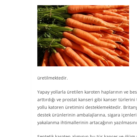
üretilmektedir.
Yapay yollarla üretilen karoten haplarının ve bes
arttırdığı ve prostat kanseri gibi kanser türlerini
yollu katoren üretimini desteklemektedir. Britan
destek ürünlerinin ambalajlarına, sigara içenle
yakalanma ihtimallerinin artacağının yazılmasını
Sentetik karoten alımının bu tür kanser ve ölüm ri