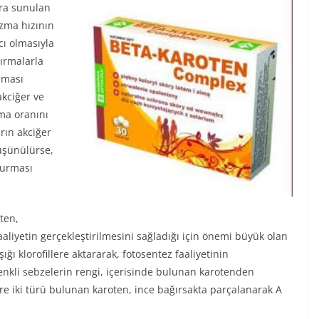
ara sunulan
izma hızının
cı olmasıyla
tırmalarla
nması
akciğer ve
nma oranını
arın akciğer
düşünülürse,
durması
ten,
aaliyetin gerçekleştirilmesini sağladığı için önemi büyük olan
ğı klorofillere aktararak, fotosentez faaliyetinin
renkli sebzelerin rengi, içerisinde bulunan karotenden
re iki türü bulunan karoten, ince bağırsakta parçalanarak A