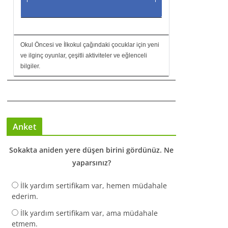
Okul Öncesi ve İlkokul çağındaki çocuklar için yeni
ve ilginç oyunlar, çeşitli aktiviteler ve eğlenceli
bilgiler.
Anket
Sokakta aniden yere düşen birini gördünüz. Ne
yaparsınız?
İlk yardım sertifikam var, hemen müdahale
ederim.
İlk yardım sertifikam var, ama müdahale
etmem.