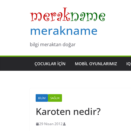
Skip
to
content
merakname
bilgi meraktan doğar
ÇOCUKLAR IÇIN
MOBIL OYUNLARIMIZ
IQ
BILIM
SAĞLIK
Karoten nedir?
29 Nisan 2012