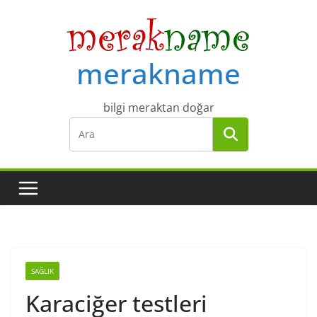
Skip
to
content
merakname
bilgi meraktan doğar
SAĞLIK
Karaciğer testleri