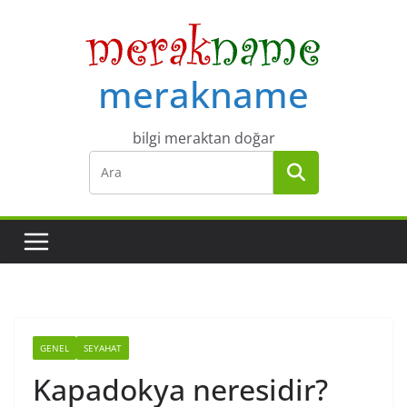
Skip
to
content
merakname
bilgi meraktan doğar
GENEL
SEYAHAT
Kapadokya neresidir?