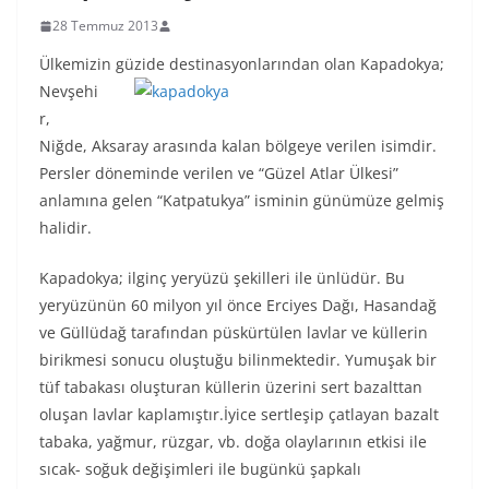
28 Temmuz 2013
Ülkemizin g
üzide destinasyonlarından olan Kapadokya;
Nevşehi
r,
Niğde, Aksaray arasında kalan bölgeye verilen isimdir.
Persler döneminde verilen ve “Güzel Atlar Ülkesi”
anlamına gelen “Katpatukya” isminin günümüze gelmiş
halidir.
Kapadokya; ilginç yeryüzü şekilleri ile ünlüdür. Bu
yeryüzünün 60 milyon yıl önce Erciyes Dağı, Hasandağ
ve Güllüdağ tarafından püskürtülen lavlar ve küllerin
birikmesi sonucu oluştuğu bilinmektedir. Yumuşak bir
tüf tabakası oluşturan küllerin üzerini sert bazalttan
oluşan lavlar kaplamıştır.İyice sertleşip çatlayan bazalt
tabaka, yağmur, rüzgar, vb. doğa olaylarının etkisi ile
sıcak- soğuk değişimleri ile bugünkü şapkalı