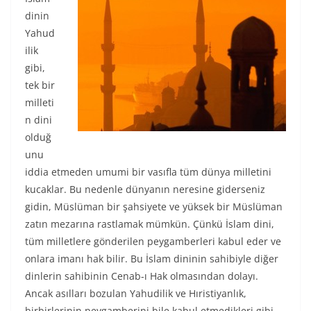
dinin
Yahud
ilik
gibi,
tek bir
milleti
n dini
olduğ
unu
iddia etmeden umumi bir vasıfla tüm dünya milletini
kucaklar. Bu nedenle dünyanın neresine giderseniz
gidin, Müslüman bir şahsiyete ve yüksek bir Müslüman
zatın mezarına rastlamak mümkün. Çünkü İslam dini,
tüm milletlere gönderilen peygamberleri kabul eder ve
onlara imanı hak bilir. Bu İslam dininin sahibiyle diğer
dinlerin sahibinin Cenab-ı Hak olmasından dolayı.
Ancak asılları bozulan Yahudilik ve Hıristiyanlık,
birbirlerinin peygamberini bile kabul etmedikleri gibi,