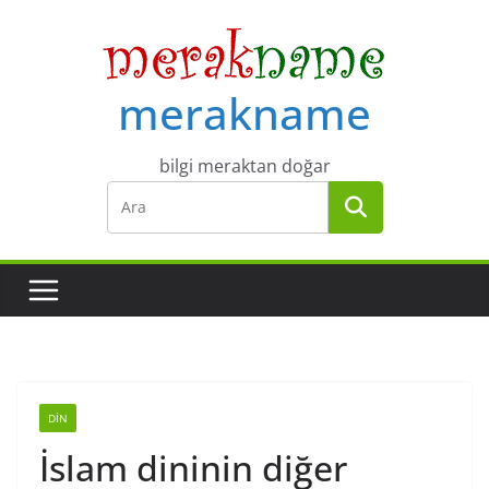
Skip
to
content
merakname
bilgi meraktan doğar
DIN
İslam dininin diğer