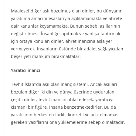
Maalesef diğer aslı bozulmuş olan dinler, bu dünyanın
yaratılma amacını esaslarıyla açıklamamakta ve ahrete
dair kanunlar koyamamakta. Bunun sebebi asıllarının
değiştirilmesi. İnsanlığı sapıtmak ve yanlışa taptırmak
için ortaya konulan dinler, ahret inancına asla yer
vermeyerek, insanların üstünde bir adalet sağlayıcıdan
beşeriyeti mahkum bırakmaktalar.
Yaratıcı inancı
Tevhit İslam’da asıl olan inanç sistemi. Ancak asılları
bozulan diğer iki din ve dünya üzerinde uydurulan
çeşitli dinler, tevhit inancını ihlal ederek, yaratıcıyı
cismani bir figüre, insana benzetmektedirler. Bu da
yaratıcının herkesten farklı, kudretli ve aciz olmaması
gereken vasıflarını ona yüklemelerine sebep olmaktadır.