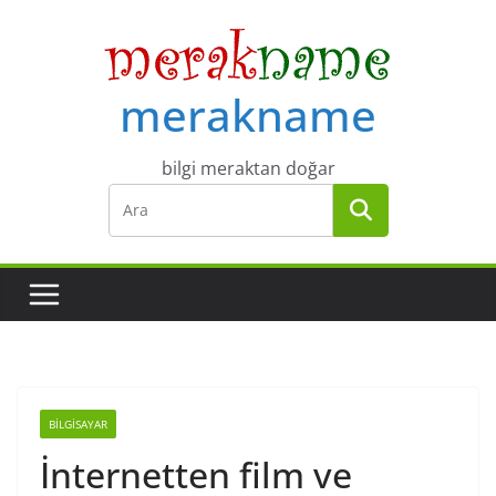
Skip
to
content
merakname
bilgi meraktan doğar
BILGISAYAR
İnternetten film ve