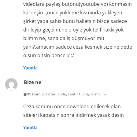
videolara paylaş butonu(youtube vb) konmasın
kardeşim ,önce yükleme kısmında yükleyen
şirket yada şahıs bunu halletsin bizde sadece
dinleyip geçelim,ne o öyle yok telif hakkı yok
bilmm ne, sana da iş düşmüyor mu
yani?,amacım sadece ceza kesmek size ne dede
olsun bitsin bence :/ :/
Yanıtla
Bize ne
05 Ekim 2012 tarihinde, saat 11:55
Permalink
Ceza kanunu önce download edilecek olan
siteleri kapatsın sonra indirmek yasak desin
Yanıtla