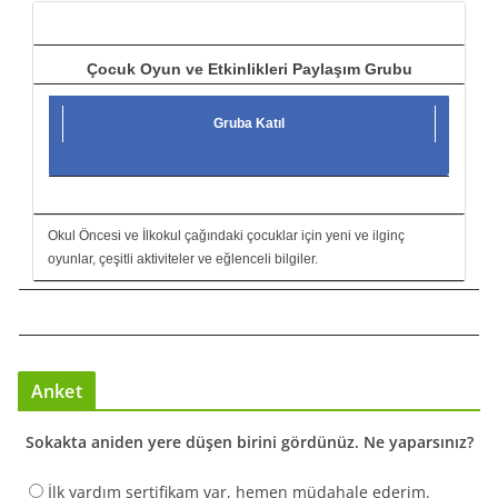
Çocuk Oyun ve Etkinlikleri Paylaşım Grubu
Gruba Katıl
Okul Öncesi ve İlkokul çağındaki çocuklar için yeni ve ilginç
oyunlar, çeşitli aktiviteler ve eğlenceli bilgiler.
Anket
Sokakta aniden yere düşen birini gördünüz. Ne yaparsınız?
İlk yardım sertifikam var, hemen müdahale ederim.