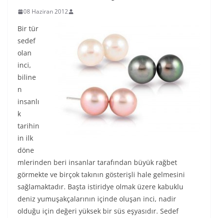
08 Haziran 2012
Bir tür
sedef
olan
inci,
biline
n
insanlı
k
tarihin
in ilk
döne
mlerinden beri insanlar tarafından büyük rağbet
görmekte ve birçok takının gösterişli hale gelmesini
sağlamaktadır. Başta istiridye olmak üzere kabuklu
deniz yumuşakçalarının içinde oluşan inci, nadir
olduğu için değeri yüksek bir süs eşyasıdır. Sedef