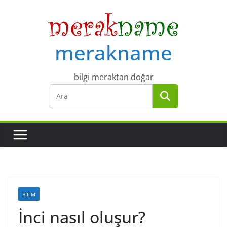
Skip
to
content
merakname
bilgi meraktan doğar
BILIM
İnci nasıl oluşur?