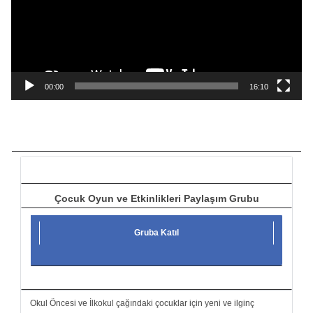
o
o
y
n
a
00:00
16:10
t
ı
c
ı
Çocuk Oyun ve Etkinlikleri Paylaşım Grubu
Gruba Katıl
Okul Öncesi ve İlkokul çağındaki çocuklar için yeni ve ilginç