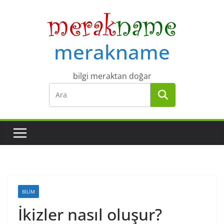
Skip
to
content
merakname
bilgi meraktan doğar
BILIM
İkizler nasıl oluşur?