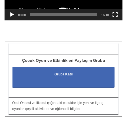
n
a
00:00
16:10
t
ı
c
ı
Çocuk Oyun ve Etkinlikleri Paylaşım Grubu
Gruba Katıl
Okul Öncesi ve İlkokul çağındaki çocuklar için yeni ve ilginç
oyunlar, çeşitli aktiviteler ve eğlenceli bilgiler.