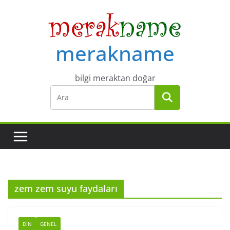
Skip
to
content
merakname
bilgi meraktan doğar
zem zem suyu faydaları
DIN
GENEL