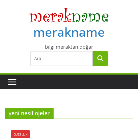
Skip
to
content
merakname
bilgi meraktan doğar
yeni nesil ojeler
GÜZELLIK