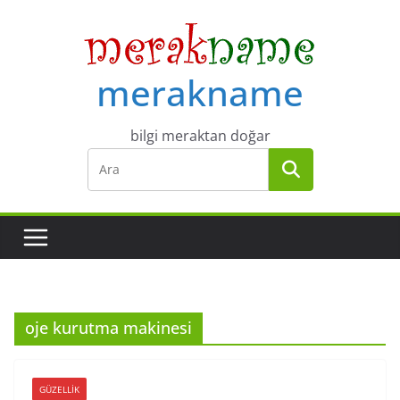
Skip
to
content
merakname
bilgi meraktan doğar
oje kurutma makinesi
GÜZELLIK