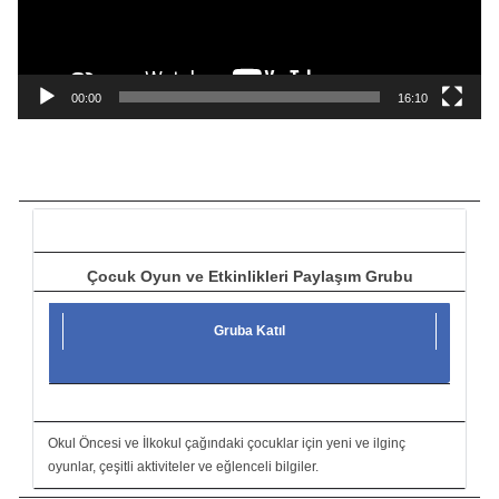
o
y
n
a
00:00
16:10
t
ı
c
ı
Çocuk Oyun ve Etkinlikleri Paylaşım Grubu
Gruba Katıl
Okul Öncesi ve İlkokul çağındaki çocuklar için yeni ve ilginç
oyunlar, çeşitli aktiviteler ve eğlenceli bilgiler.