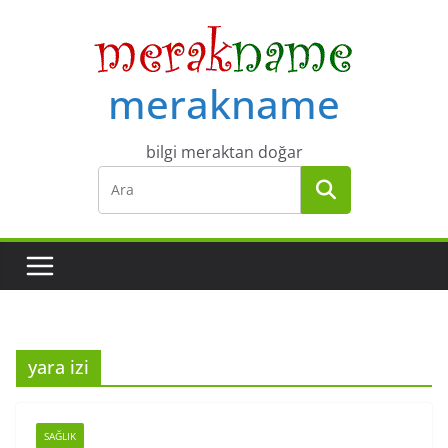
Skip
to
content
merakname
bilgi meraktan doğar
yara izi
SAĞLIK