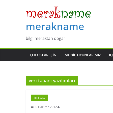
Skip
to
content
merakname
bilgi meraktan doğar
ÇOCUKLAR IÇIN
MOBIL OYUNLARIMIZ
IQ
veri tabanı yazılımları
BILGISAYAR
30 Haziran 2012