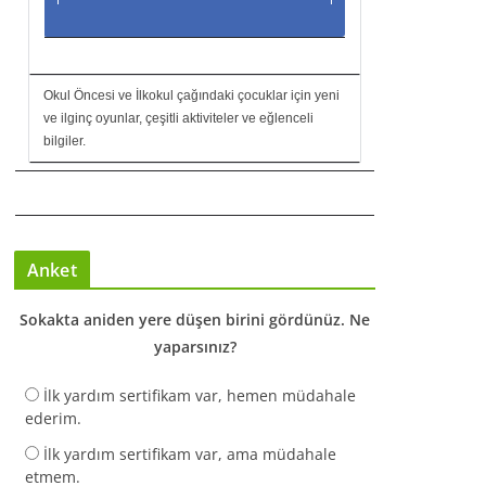
Okul Öncesi ve İlkokul çağındaki çocuklar için yeni
ve ilginç oyunlar, çeşitli aktiviteler ve eğlenceli
bilgiler.
Anket
Sokakta aniden yere düşen birini gördünüz. Ne
yaparsınız?
İlk yardım sertifikam var, hemen müdahale
ederim.
İlk yardım sertifikam var, ama müdahale
etmem.