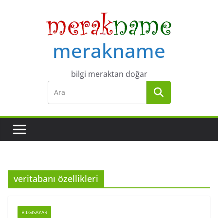
Skip
to
content
merakname
bilgi meraktan doğar
veritabanı özellikleri
BILGISAYAR