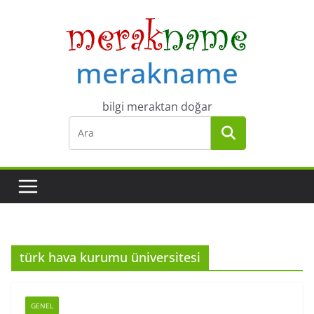
Skip
to
content
merakname
bilgi meraktan doğar
türk hava kurumu üniversitesi
GENEL