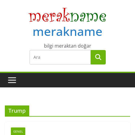
Skip
to
content
merakname
bilgi meraktan doğar
Trump
GENEL