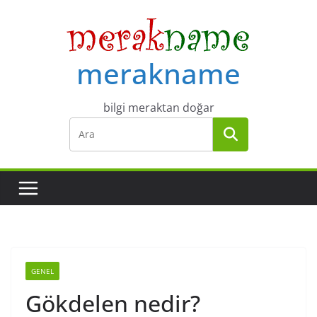
Skip
to
content
merakname
bilgi meraktan doğar
GENEL
Gökdelen nedir?