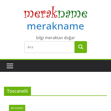
Skip
to
content
merakname
bilgi meraktan doğar
Toscanelli
BIYOGRAFI