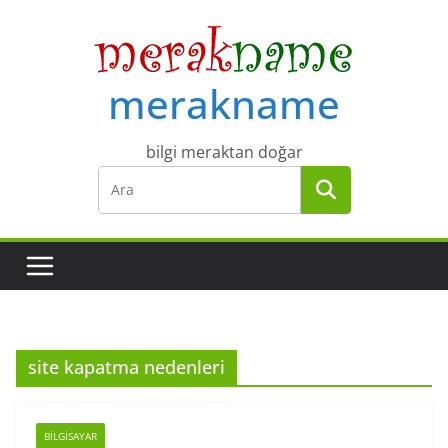
Skip
to
content
merakname
bilgi meraktan doğar
site kapatma nedenleri
BILGISAYAR