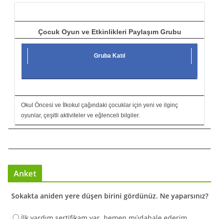
ı
Çocuk Oyun ve Etkinlikleri Paylaşım Grubu
Gruba Katıl
Okul Öncesi ve İlkokul çağındaki çocuklar için yeni ve ilginç
oyunlar, çeşitli aktiviteler ve eğlenceli bilgiler.
Anket
Sokakta aniden yere düşen birini gördünüz. Ne yaparsınız?
İlk yardım sertifikam var, hemen müdahale ederim.