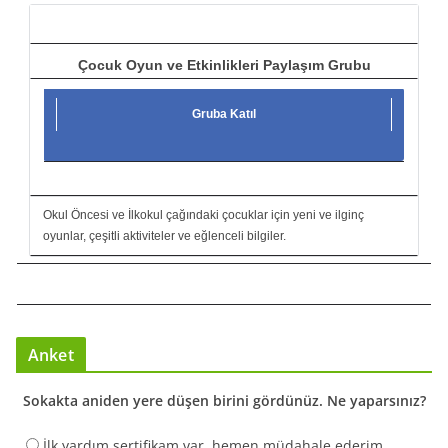
ı
Çocuk Oyun ve Etkinlikleri Paylaşım Grubu
Gruba Katıl
Okul Öncesi ve İlkokul çağındaki çocuklar için yeni ve ilginç
oyunlar, çeşitli aktiviteler ve eğlenceli bilgiler.
Anket
Sokakta aniden yere düşen birini gördünüz. Ne yaparsınız?
İlk yardım sertifikam var, hemen müdahale ederim.