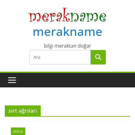
Skip
to
content
merakname
bilgi meraktan doğar
sırt ağrıları
SAĞLIK