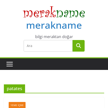
Skip
to
content
merakname
bilgi meraktan doğar
patates
YEME İÇME