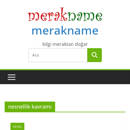
Skip
to
content
merakname
bilgi meraktan doğar
nesnellik kavramı
GENEL