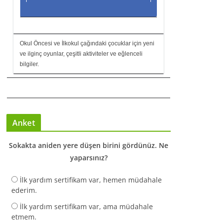
Okul Öncesi ve İlkokul çağındaki çocuklar için yeni
ve ilginç oyunlar, çeşitli aktiviteler ve eğlenceli
bilgiler.
Anket
Sokakta aniden yere düşen birini gördünüz. Ne
yaparsınız?
İlk yardım sertifikam var, hemen müdahale
ederim.
İlk yardım sertifikam var, ama müdahale
etmem.