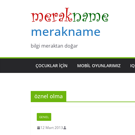
Skip
to
content
merakname
bilgi meraktan doğar
ÇOCUKLAR IÇIN
MOBIL OYUNLARIMIZ
IQ
öznel olma
GENEL
12 Mart 2013