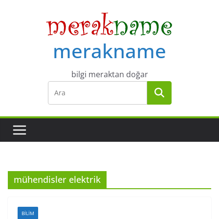
Skip
to
content
merakname
bilgi meraktan doğar
mühendisler elektrik
BILIM