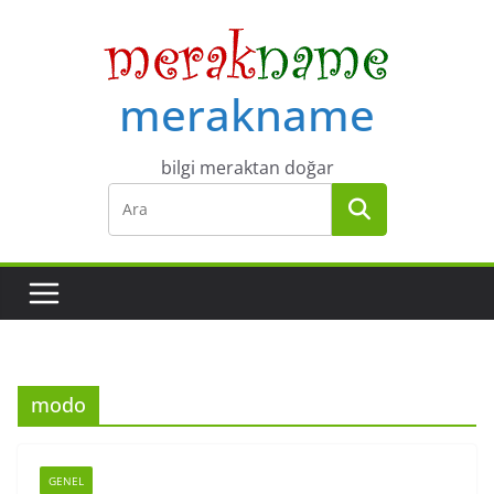
Skip
to
content
merakname
bilgi meraktan doğar
modo
GENEL