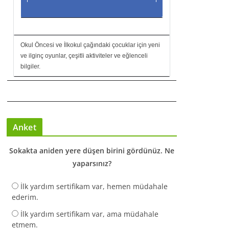
Okul Öncesi ve İlkokul çağındaki çocuklar için yeni
ve ilginç oyunlar, çeşitli aktiviteler ve eğlenceli
bilgiler.
Anket
Sokakta aniden yere düşen birini gördünüz. Ne
yaparsınız?
İlk yardım sertifikam var, hemen müdahale
ederim.
İlk yardım sertifikam var, ama müdahale
etmem.