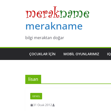
Skip
to
content
merakname
bilgi meraktan doğar
ÇOCUKLAR IÇIN
MOBIL OYUNLARIMIZ
IQ
lisan
GENEL
31 Ocak 2012