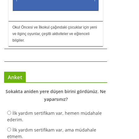
Okul Öncesi ve İlkokul çağındaki çocuklar için yeni
ve ilginç oyunlar, çeşitli aktiviteler ve eğlenceli
bilgiler.
Anket
Sokakta aniden yere düşen birini gördünüz. Ne
yaparsınız?
İlk yardım sertifikam var, hemen müdahale
ederim.
İlk yardım sertifikam var, ama müdahale
etmem.