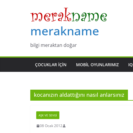
Skip
to
content
merakname
bilgi meraktan doğar
ÇOCUKLAR IÇIN
MOBIL OYUNLARIMIZ
IQ
kocanızın aldattığını nasıl anlarsınız
AŞK VE SEVGI
08 Ocak 2012