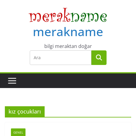
Skip
to
content
merakname
bilgi meraktan doğar
kız çocukları
GENEL