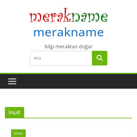
Skip
to
content
merakname
bilgi meraktan doğar
İnuit
GENEL