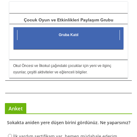
ı
Çocuk Oyun ve Etkinlikleri Paylaşım Grubu
Gruba Katıl
Okul Öncesi ve İlkokul çağındaki çocuklar için yeni ve ilginç
oyunlar, çeşitli aktiviteler ve eğlenceli bilgiler.
Anket
Sokakta aniden yere düşen birini gördünüz. Ne yaparsınız?
İlk yardım sertifikam var, hemen müdahale ederim.