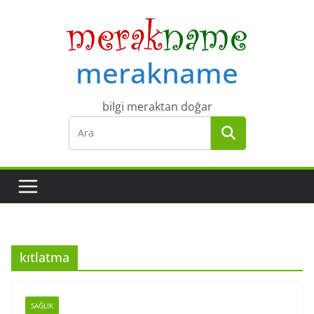
Skip
to
content
merakname
bilgi meraktan doğar
kıtlatma
SAĞLIK