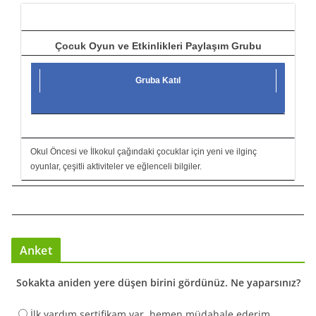
ı
Çocuk Oyun ve Etkinlikleri Paylaşım Grubu
Gruba Katıl
Okul Öncesi ve İlkokul çağındaki çocuklar için yeni ve ilginç
oyunlar, çeşitli aktiviteler ve eğlenceli bilgiler.
Anket
Sokakta aniden yere düşen birini gördünüz. Ne yaparsınız?
İlk yardım sertifikam var, hemen müdahale ederim.