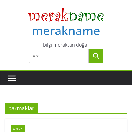
Skip
to
content
merakname
bilgi meraktan doğar
parmaklar
SAĞLIK