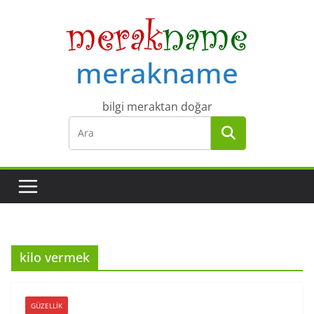
Skip
to
content
merakname
bilgi meraktan doğar
kilo vermek
GÜZELLIK