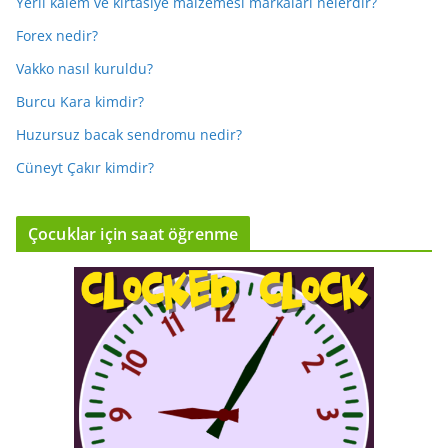
Yerli kalem ve kırtasiye malzemesi markaları nelerdir?
Forex nedir?
Vakko nasıl kuruldu?
Burcu Kara kimdir?
Huzursuz bacak sendromu nedir?
Cüneyt Çakır kimdir?
Çocuklar için saat öğrenme