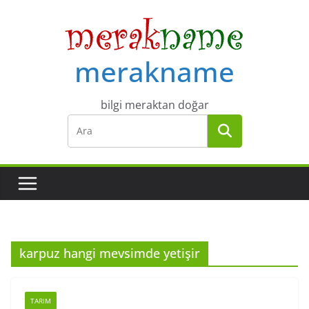
Skip
to
content
merakname
bilgi meraktan doğar
karpuz hangi mevsimde yetişir
TARIM