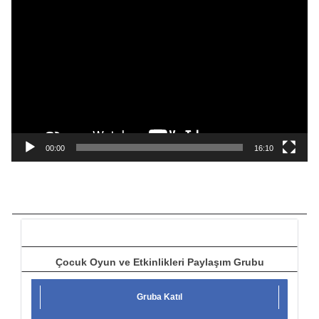
V
i
d
e
o
o
y
n
a
00:00
16:10
t
ı
c
ı
Çocuk Oyun ve Etkinlikleri Paylaşım Grubu
Gruba Katıl