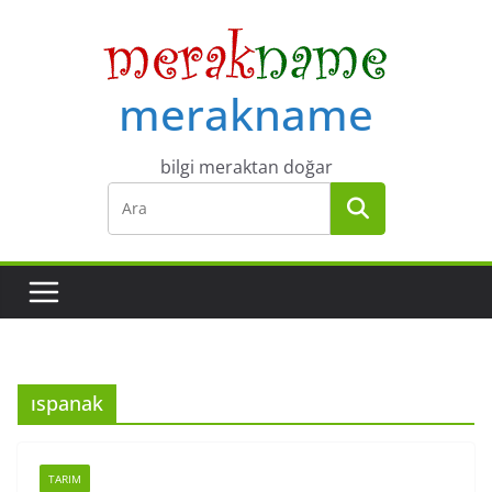
Skip
to
content
merakname
bilgi meraktan doğar
ıspanak
TARIM