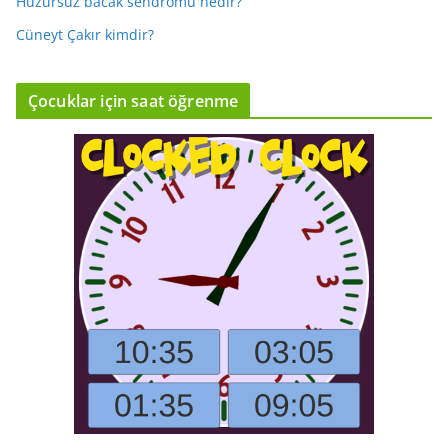
Huzursuz bacak sendromu nedir?
Cüneyt Çakır kimdir?
Çocuklar için saat öğrenme