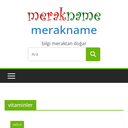
Skip
to
content
merakname
bilgi meraktan doğar
vitaminler
SAĞLIK