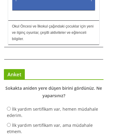
Okul Öncesi ve İlkokul çağındaki çocuklar için yeni
ve ilginç oyunlar, çeşitli aktiviteler ve eğlenceli
bilgiler.
Anket
Sokakta aniden yere düşen birini gördünüz. Ne
yaparsınız?
İlk yardım sertifikam var, hemen müdahale
ederim.
İlk yardım sertifikam var, ama müdahale
etmem.