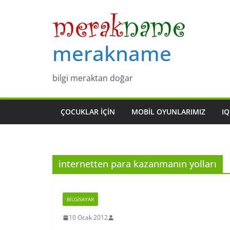
Skip
to
content
merakname
bilgi meraktan doğar
ÇOCUKLAR IÇIN
MOBIL OYUNLARIMIZ
IQ
internetten para kazanmanın yolları
BILGISAYAR
10 Ocak 2012