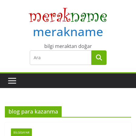
Skip
to
content
merakname
bilgi meraktan doğar
blog para kazanma
BILGISAYAR