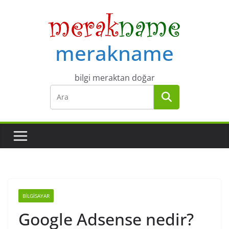
Skip
to
content
merakname
bilgi meraktan doğar
BILGISAYAR
Google Adsense nedir?