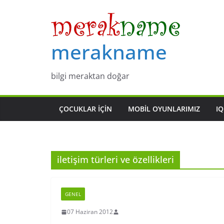
Skip
to
content
merakname
bilgi meraktan doğar
ÇOCUKLAR IÇIN
MOBIL OYUNLARIMIZ
IQ
iletişim türleri ve özellikleri
GENEL
07 Haziran 2012