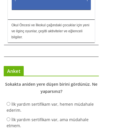
Okul Öncesi ve İlkokul çağındaki çocuklar için yeni
ve ilginç oyunlar, çeşitli aktiviteler ve eğlenceli
bilgiler.
Anket
Sokakta aniden yere düşen birini gördünüz. Ne
yaparsınız?
İlk yardım sertifikam var, hemen müdahale
ederim.
İlk yardım sertifikam var, ama müdahale
etmem.