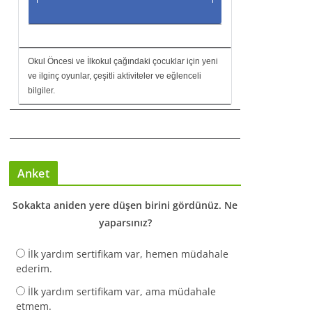
Okul Öncesi ve İlkokul çağındaki çocuklar için yeni
ve ilginç oyunlar, çeşitli aktiviteler ve eğlenceli
bilgiler.
Anket
Sokakta aniden yere düşen birini gördünüz. Ne
yaparsınız?
İlk yardım sertifikam var, hemen müdahale
ederim.
İlk yardım sertifikam var, ama müdahale
etmem.