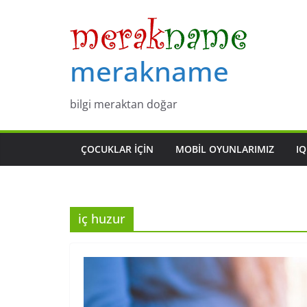
Skip
to
content
merakname
bilgi meraktan doğar
ÇOCUKLAR IÇIN
MOBIL OYUNLARIMIZ
IQ
iç huzur