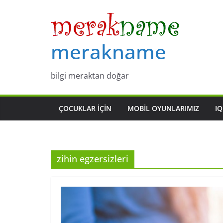
Skip
to
content
merakname
bilgi meraktan doğar
ÇOCUKLAR IÇIN
MOBIL OYUNLARIMIZ
IQ
zihin egzersizleri