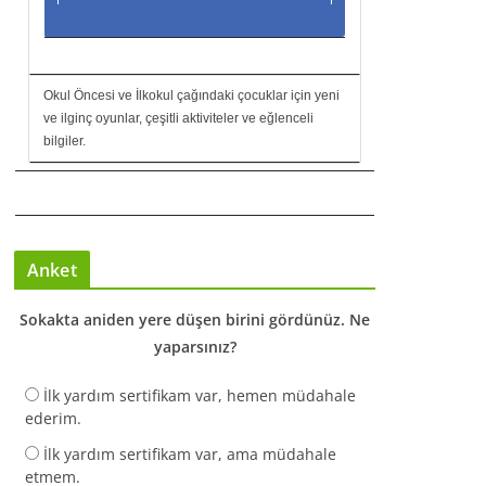
Okul Öncesi ve İlkokul çağındaki çocuklar için yeni
ve ilginç oyunlar, çeşitli aktiviteler ve eğlenceli
bilgiler.
Anket
Sokakta aniden yere düşen birini gördünüz. Ne
yaparsınız?
İlk yardım sertifikam var, hemen müdahale
ederim.
İlk yardım sertifikam var, ama müdahale
etmem.