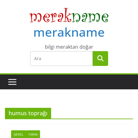
Skip
to
content
merakname
bilgi meraktan doğar
humus toprağı
GENEL
TARIM