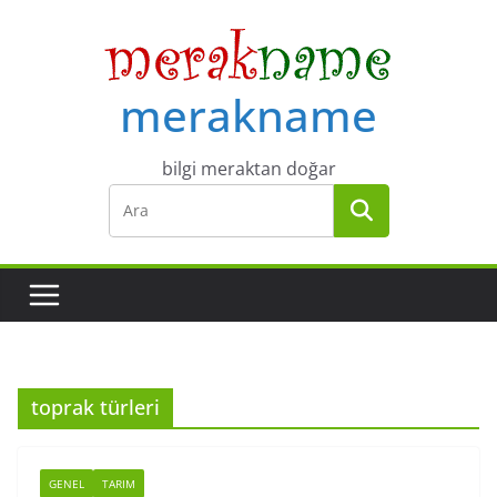
Skip
to
content
merakname
bilgi meraktan doğar
toprak türleri
GENEL
TARIM