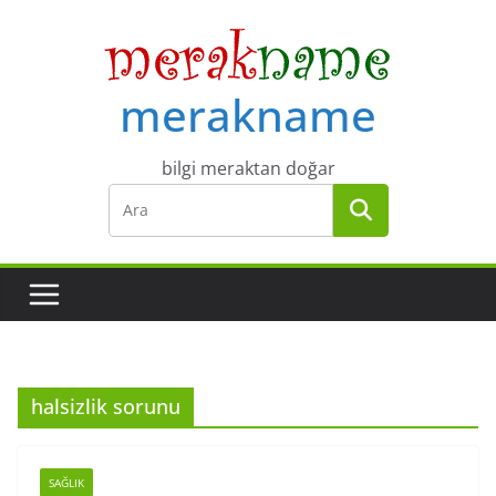
Skip
to
content
merakname
bilgi meraktan doğar
halsizlik sorunu
SAĞLIK