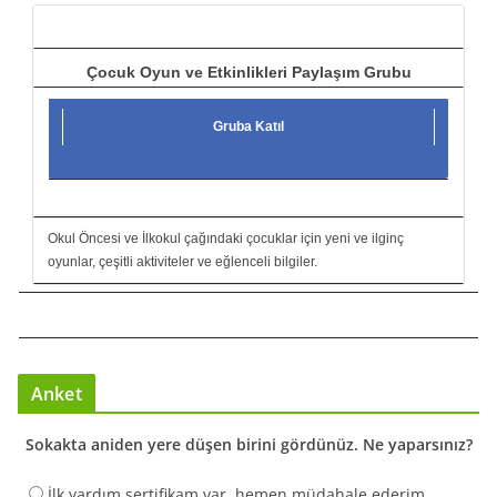
ı
Çocuk Oyun ve Etkinlikleri Paylaşım Grubu
Gruba Katıl
Okul Öncesi ve İlkokul çağındaki çocuklar için yeni ve ilginç
oyunlar, çeşitli aktiviteler ve eğlenceli bilgiler.
Anket
Sokakta aniden yere düşen birini gördünüz. Ne yaparsınız?
İlk yardım sertifikam var, hemen müdahale ederim.