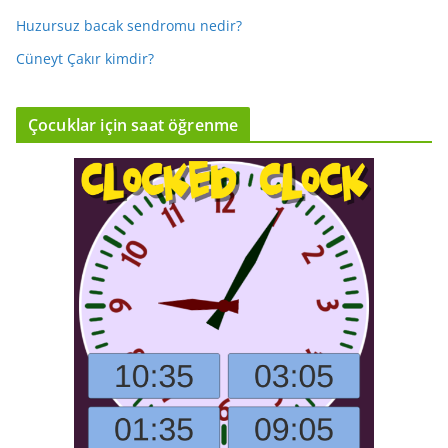
Huzursuz bacak sendromu nedir?
Cüneyt Çakır kimdir?
Çocuklar için saat öğrenme