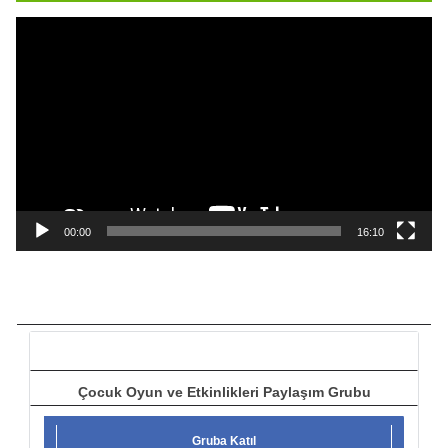
ı
V
i
d
e
o
o
y
n
a
00:00
16:10
t
ı
c
ı
Çocuk Oyun ve Etkinlikleri Paylaşım Grubu
Gruba Katıl