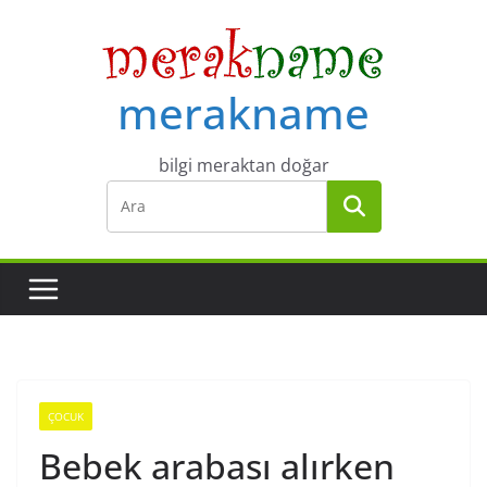
Skip
to
content
merakname
bilgi meraktan doğar
ÇOCUK
Bebek arabası alırken